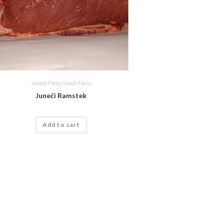
Juneće Meso
,
Svježe Meso
Juneći Ramstek
Add to cart