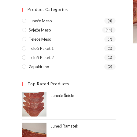
Product Categories
Juneće Meso
(4)
Svježe Meso
(11)
Teleće Meso
(7)
Teleći Paket 1
(1)
Teleći Paket 2
(1)
Zapakirano
(2)
Top Rated Products
Juneće Šnicle
Juneći Ramstek