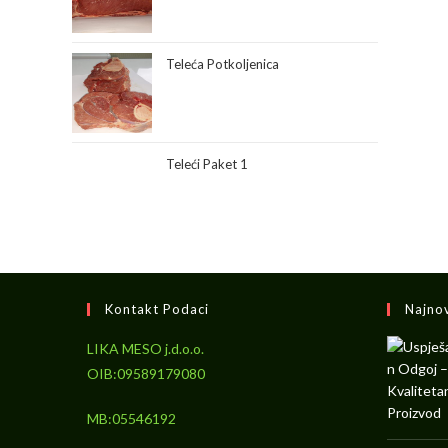
Teleća Potkoljenica
Teleći Paket 1
Kontakt Podaci
Najno
LIKA MESO j.d.o.o.
OIB:09589179080
MB:05546192