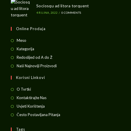
Sociosqu ad litora torquent
4 RUJNA, 2022
/
0 COMMENTS
Online Prodaja
Opens
Meso
in
Opens
Kategorija
a
in
Opens
Redoslijed od A do Ž
new
a
in
Opens
Naši Najnoviji Proizvodi
tab
new
a
in
Korisni Linkovi
tab
new
a
tab
new
O Tvrtki
tab
Kontaktirajte Nas
Uvjeti Korištenja
Često Postavljana Pitanja
Tags