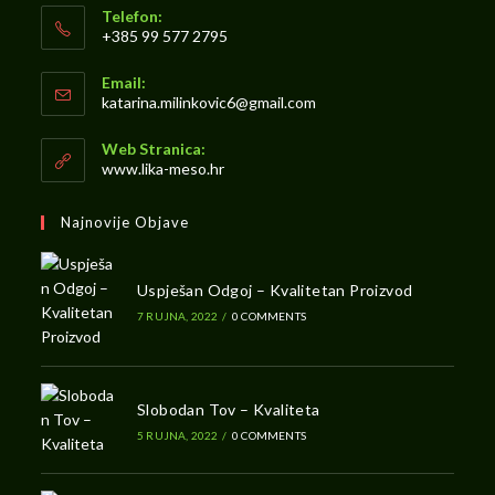
Telefon:
+385 99 577 2795
Opens
Email:
in
Opens
katarina.milinkovic6@gmail.com
your
in
your
application
Web Stranica:
application
www.lika-meso.hr
Najnovije Objave
Uspješan Odgoj – Kvalitetan Proizvod
7 RUJNA, 2022
/
0 COMMENTS
Slobodan Tov – Kvaliteta
5 RUJNA, 2022
/
0 COMMENTS