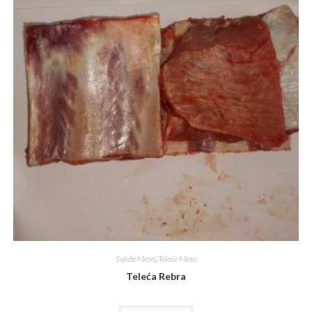
Svježe Meso
,
Teleće Meso
Teleća Rebra