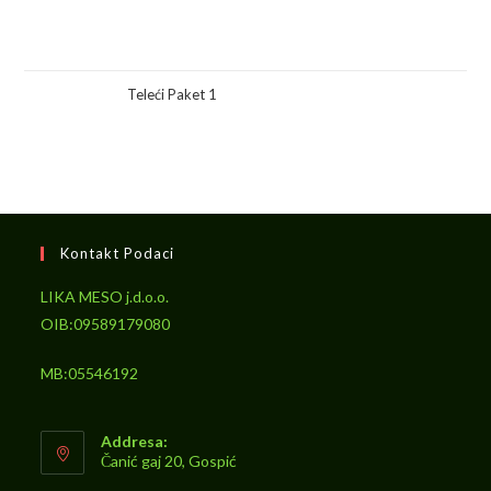
Teleći Paket 1
Kontakt Podaci
LIKA MESO j.d.o.o.
OIB:09589179080
MB:05546192
Addresa:
Čanić gaj 20, Gospić