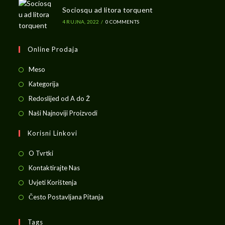
Sociosqu ad litora torquent
4 RUJNA, 2022
/
0 COMMENTS
Online Prodaja
Opens
Meso
in
Opens
Kategorija
a
in
Opens
Redoslijed od A do Ž
new
a
in
Opens
Naši Najnoviji Proizvodi
tab
new
a
in
Korisni Linkovi
tab
new
a
tab
new
O Tvrtki
tab
Kontaktirajte Nas
Uvjeti Korištenja
Često Postavljana Pitanja
Tags