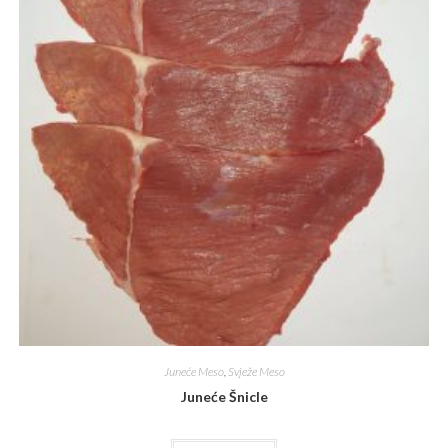
Juneće Meso
,
Svježe Meso
Juneće Šnicle