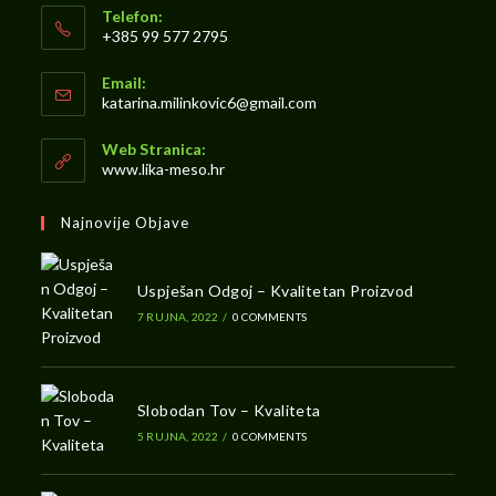
Telefon:
+385 99 577 2795
Opens
Email:
in
Opens
katarina.milinkovic6@gmail.com
your
in
your
application
Web Stranica:
application
www.lika-meso.hr
Najnovije Objave
Uspješan Odgoj – Kvalitetan Proizvod
7 RUJNA, 2022
/
0 COMMENTS
Slobodan Tov – Kvaliteta
5 RUJNA, 2022
/
0 COMMENTS