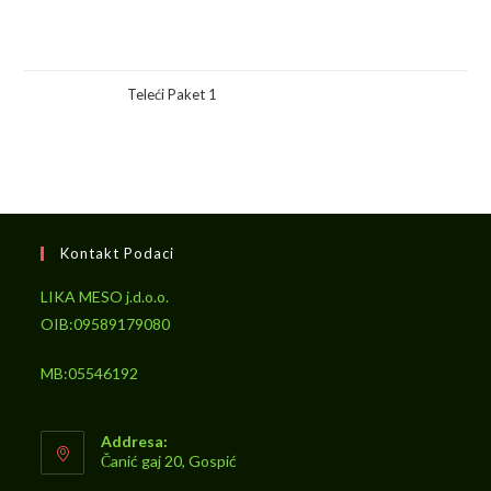
Teleći Paket 1
Kontakt Podaci
LIKA MESO j.d.o.o.
OIB:09589179080
MB:05546192
Addresa:
Čanić gaj 20, Gospić