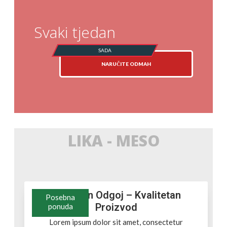
Svaki tjedan
NARUČITE ODMAH
LIKA - MESO
Uspješan Odgoj – Kvalitetan
Posebna
Proizvod
ponuda
Lorem ipsum dolor sit amet, consectetur