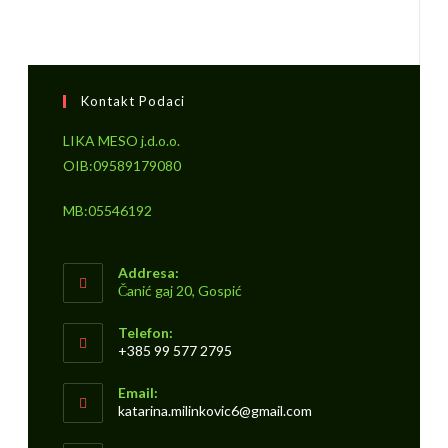
Kontakt Podaci
LIKA MESO j.d.o.o.
OIB:09589179080
MB:05546192
Addresa:
Čanić gaj 20, Gospić
Telefon:
+385 99 577 2795
Email:
katarina.milinkovic6@gmail.com